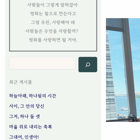
사람들이 그렇게 말하잖아
평화는 힘으로 만든다고
그럼 우린, 사랑해야 돼
사람들은 무엇을 사랑할까?
평화를 사랑하면 될 거야.
최근 게시물
하늘아래, 하나됨의 시간
사이, 그 안의 당신
그저, 하나 둘 셋
마음 위로 내리는 축복
그대여, 인생아!