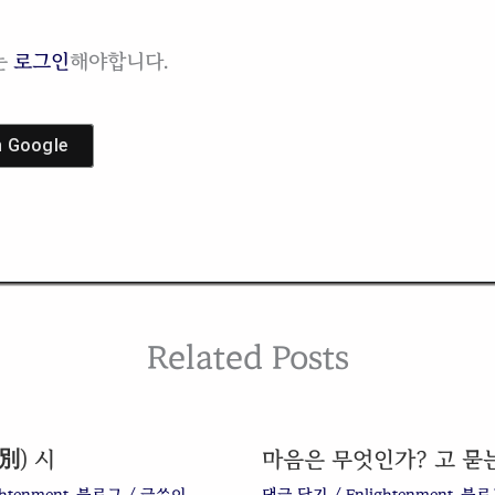
는
로그인
해야합니다.
h
Google
Related Posts
別) 시
마음은 무엇인가? 고 묻
ghtenment
,
블로그
/ 글쓴이
댓글 달기
/
Enlightenment
,
블로