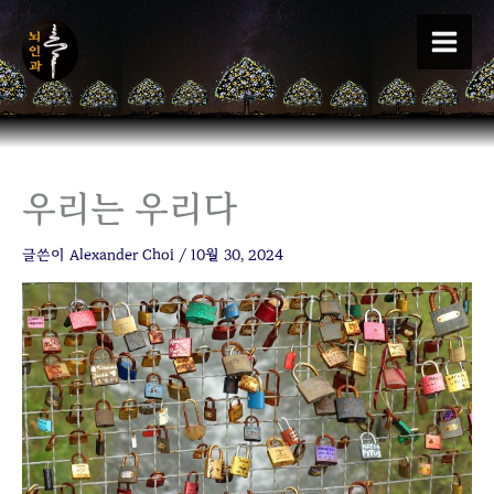
콘
텐
츠
로
건
너
뛰
우리는 우리다
기
글쓴이
Alexander Choi
/
10월 30, 2024